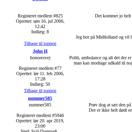
Registeret medlem #825
Det kommer jo helt 
Oprettet: søn 16. jul 2006,
12:42
Indlæg: 8
Jeg bor på Midtlolland og vil b
Tilbage til toppen
John H
honoresvej
Politi, ambulance og alt det der e
man kan modtage udkald til nog
Registeret medlem #77
Oprettet: lør 11. feb 2006,
17:28
Indlæg: 50
Tilbage til toppen
nummer585
nummer585
Prøv dog at sæt den på 
Der er ikke helt dødt e
Registeret medlem #5946
Oprettet: lør 20. apr 2019,
23:00
Sted: Syd-Danmark..