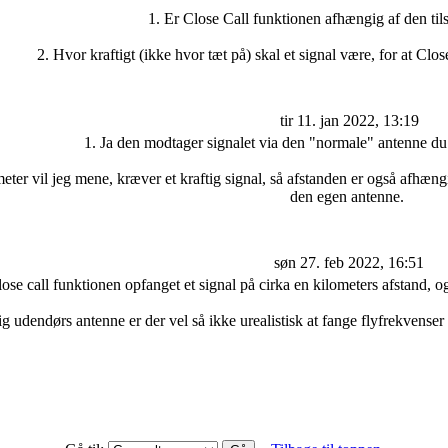
1. Er Close Call funktionen afhængig af den til
2. Hvor kraftigt (ikke hvor tæt på) skal et signal være, for at Clo
tir 11. jan 2022, 13:19
1. Ja den modtager signalet via den "normale" antenne du ha
eter vil jeg mene, kræver et kraftig signal, så afstanden er også afhæng
den egen antenne.
søn 27. feb 2022, 16:51
ose call funktionen opfanget et signal på cirka en kilometers afstand,
g udendørs antenne er der vel så ikke urealistisk at fange flyfrekvens