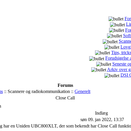
For
Li
Fo
Sof
Scann
Lovg
Tips, tric
Forudsigelse 
Seneste o
Arkiv over 
DSI C
Forums
ms
:: Scannere og radiokommunikation ::
Generelt
Close Call
n
Indlæg
søn 09. jan 2022, 13:37
eg har en Uniden UBC800XLT, der som bekendt har Close Call funktion.