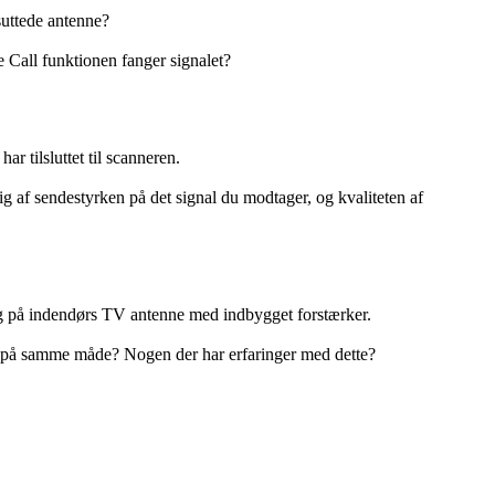
suttede antenne?
se Call funktionen fanger signalet?
r tilsluttet til scanneren.
ig af sendestyrken på det signal du modtager, og kvaliteten af
 og på indendørs TV antenne med indbygget forstærker.
er på samme måde? Nogen der har erfaringer med dette?