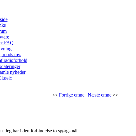
side
nks
rum
tware
er FAQ
ivning
ks, mods mv.
af radioforhold
pdateringer
gamle nyheder
lassic
<<
Forrige emne
|
Næste emne
>>
 Jeg har i den forbindelse to spørgsmål: