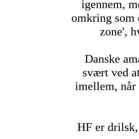
igennem, men
omkring som er
zone', h
Danske ama
svært ved a
imellem, når
HF er drilsk,