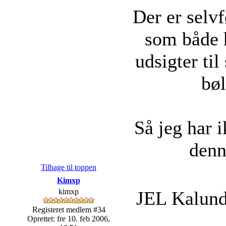
Der er selv
som både h
udsigter til
bø
Så jeg har i
denn
Tilbage til toppen
Kimxp
kimxp
JEL Kalundb
Registeret medlem #34
Oprettet: fre 10. feb 2006,