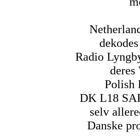
me
Netherlan
dekodes
Radio Lyngb
deres
Polish
DK L18 SAR 
selv aller
Danske pro