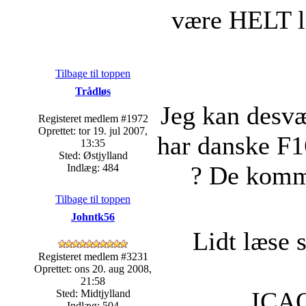
være HELT l
Tilbage til toppen
Trådløs
Jeg kan desvæ
Registeret medlem #1972
Oprettet: tor 19. jul 2007,
har danske F1
13:35
Sted: Østjylland
? De komme
Indlæg: 484
Tilbage til toppen
Johntk56
Lidt læse s
Registeret medlem #3231
Oprettet: ons 20. aug 2008,
21:58
ICAO 
Sted: Midtjylland
Indlæg: 504