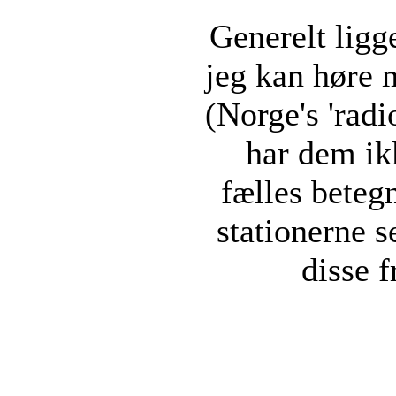
Generelt ligg
jeg kan høre
(Norge's 'radi
har dem ik
fælles beteg
stationerne s
disse 