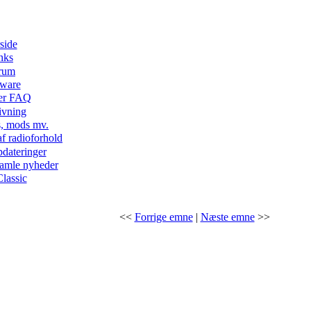
side
nks
rum
tware
er FAQ
ivning
ks, mods mv.
af radioforhold
pdateringer
gamle nyheder
lassic
<<
Forrige emne
|
Næste emne
>>