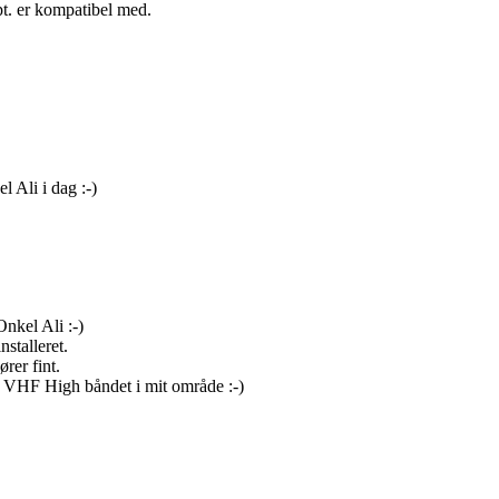
pt. er kompatibel med.
 Ali i dag :-)
nkel Ali :-)
nstalleret.
rer fint.
r VHF High båndet i mit område :-)