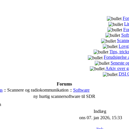
For
Li
Fo
Sof
Scann
Lovg
Tips, tric
Forudsigelse 
Seneste o
Arkiv over 
DSI C
Forums
ms
:: Scannere og radiokommunikation ::
Software
ny hurtig scannersoftware til SDR
n
Indlæg
ons 07. jan 2026, 15:33