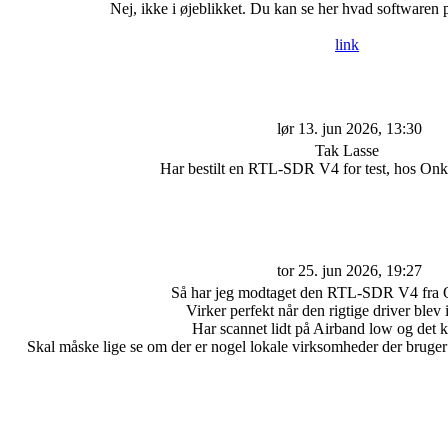
Nej, ikke i øjeblikket. Du kan se her hvad softwaren 
link
lør 13. jun 2026, 13:30
Tak Lasse
Har bestilt en RTL-SDR V4 for test, hos Onkel
tor 25. jun 2026, 19:27
Så har jeg modtaget den RTL-SDR V4 fra O
Virker perfekt når den rigtige driver blev i
Har scannet lidt på Airband low og det kø
Skal måske lige se om der er nogel lokale virksomheder der bruge