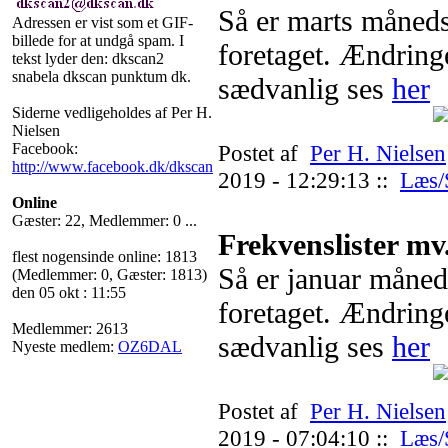
Så er marts måneds
Adressen er vist som et GIF-
billede for at undgå spam. I
foretaget. Ændrin
tekst lyder den: dkscan2
snabela dkscan punktum dk.
sædvanlig ses
her
Siderne vedligeholdes af Per H.
Nielsen
Facebook:
Postet af
Per H. Nielsen
http://www.facebook.dk/dkscan
2019 - 12:29:13 ::
Læs/
Online
Gæster: 22, Medlemmer: 0 ...
Frekvenslister mv
flest nogensinde online: 1813
Så er januar måned
(Medlemmer: 0, Gæster: 1813)
den 05 okt : 11:55
foretaget. Ændrin
Medlemmer: 2613
sædvanlig ses
her
Nyeste medlem:
OZ6DAL
Postet af
Per H. Nielsen
2019 - 07:04:10 ::
Læs/