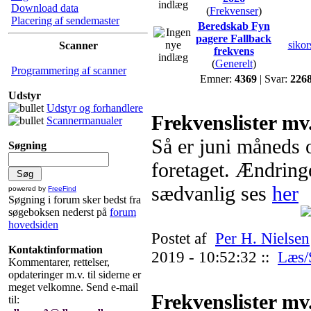
Download data
(
Frekvenser
)
Placering af sendemaster
Beredskab Fyn
pagere Fallback
sikor
Scanner
frekvens
(
Generelt
)
Programmering af scanner
Emner:
4369
| Svar:
226
Udstyr
Udstyr og forhandlere
Frekvenslister mv
Scannermanualer
Så er juni måneds 
Søgning
foretaget. Ændrin
sædvanlig ses
her
powered by
FreeFind
Søgning i forum sker bedst fra
søgeboksen nederst på
forum
hovedsiden
Postet af
Per H. Nielsen
Kontaktinformation
2019 - 10:52:32 ::
Læs/
Kommentarer, rettelser,
opdateringer m.v. til siderne er
meget velkomne. Send e-mail
Frekvenslister mv
til: