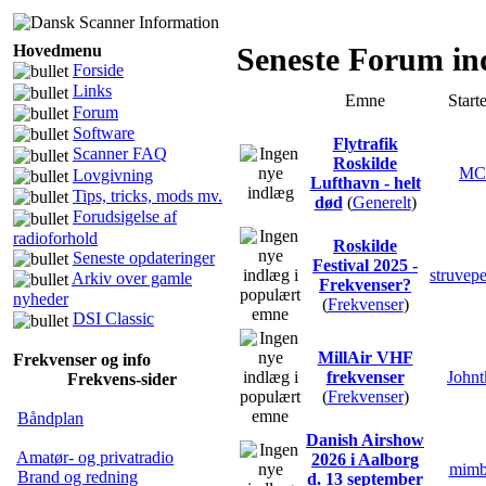
Hovedmenu
Seneste Forum in
Forside
Links
Emne
Starte
Forum
Software
Flytrafik
Scanner FAQ
Roskilde
MC
Lovgivning
Lufthavn - helt
Tips, tricks, mods mv.
død
(
Generelt
)
Forudsigelse af
radioforhold
Roskilde
Seneste opdateringer
Festival 2025 -
struvepe
Arkiv over gamle
Frekvenser?
nyheder
(
Frekvenser
)
DSI Classic
MillAir VHF
Frekvenser og info
frekvenser
John
Frekvens-sider
(
Frekvenser
)
Båndplan
Danish Airshow
Amatør- og privatradio
2026 i Aalborg
mim
Brand og redning
d. 13 september