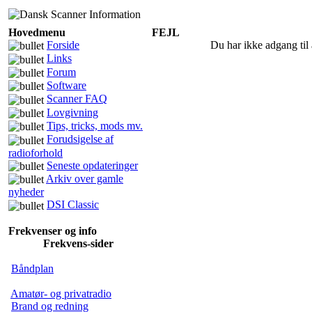
Hovedmenu
FEJL
Forside
Du har ikke adgang til 
Links
Forum
Software
Scanner FAQ
Lovgivning
Tips, tricks, mods mv.
Forudsigelse af
radioforhold
Seneste opdateringer
Arkiv over gamle
nyheder
DSI Classic
Frekvenser og info
Frekvens-sider
Båndplan
Amatør- og privatradio
Brand og redning