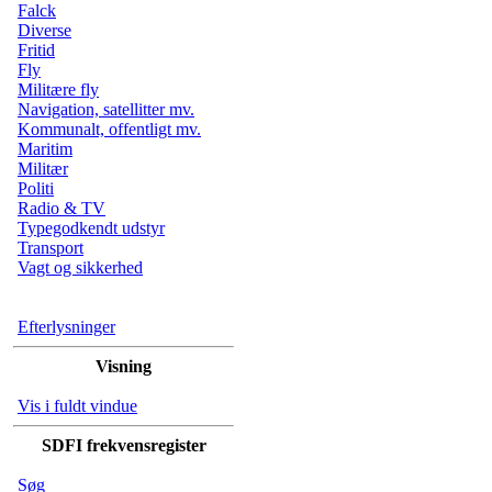
Falck
Diverse
Fritid
Fly
Militære fly
Navigation, satellitter mv.
Kommunalt, offentligt mv.
Maritim
Militær
Politi
Radio & TV
Typegodkendt udstyr
Transport
Vagt og sikkerhed
Efterlysninger
Visning
Vis i fuldt vindue
SDFI frekvensregister
Søg