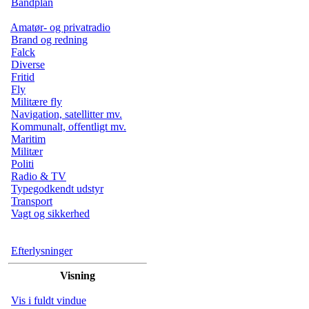
Båndplan
Amatør- og privatradio
Brand og redning
Falck
Diverse
Fritid
Fly
Militære fly
Navigation, satellitter mv.
Kommunalt, offentligt mv.
Maritim
Militær
Politi
Radio & TV
Typegodkendt udstyr
Transport
Vagt og sikkerhed
Efterlysninger
Visning
Vis i fuldt vindue