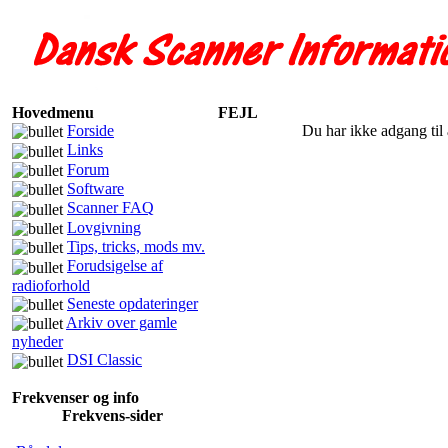
Hovedmenu
FEJL
Forside
Du har ikke adgang til 
Links
Forum
Software
Scanner FAQ
Lovgivning
Tips, tricks, mods mv.
Forudsigelse af
radioforhold
Seneste opdateringer
Arkiv over gamle
nyheder
DSI Classic
Frekvenser og info
Frekvens-sider