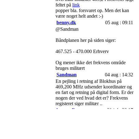
feltet på
link
popper bla. forsvaret op. Men det kan
være noget helt andet :-)
benny.dk
05 aug : 09:11
@Sandman
Båndplanen her på siden siger:
467.525 - 470.000 Erhverv
Og mener ikke det frekvens område
bruges militært
Sandman
04 aug : 14:32
En pejling i retning af Blokhus på
469,200 MHz udsender koordinater og
en fart og retning på digital form. Er der
nogen der ved hvad det er? Frekvens
registeret siger militær ..
benny.dk
31 jul : 20:17
@el-henrik
164.900 Løbsledelse ofte CTCSS 136.5
173.900 Løbsledelse / Radio Tour
143.1875 Formodentlig følgevogn