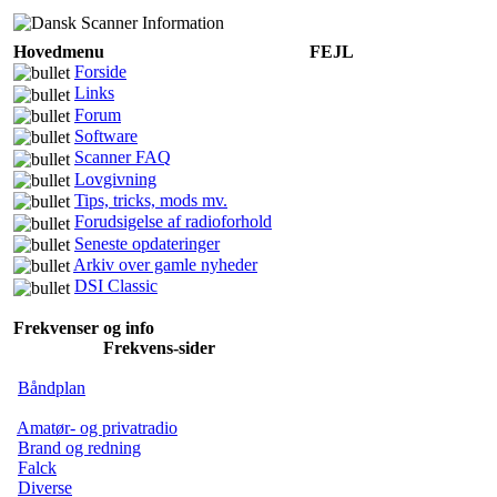
Hovedmenu
FEJL
Forside
Links
Forum
Software
Scanner FAQ
Lovgivning
Tips, tricks, mods mv.
Forudsigelse af radioforhold
Seneste opdateringer
Arkiv over gamle nyheder
DSI Classic
Frekvenser og info
Frekvens-sider
Båndplan
Amatør- og privatradio
Brand og redning
Falck
Diverse