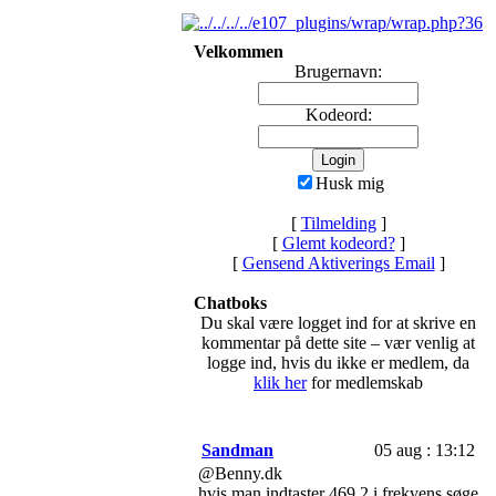
Velkommen
Brugernavn:
Kodeord:
Husk mig
[
Tilmelding
]
[
Glemt kodeord?
]
[
Gensend Aktiverings Email
]
Chatboks
Du skal være logget ind for at skrive en
kommentar på dette site – vær venlig at
logge ind, hvis du ikke er medlem, da
klik her
for medlemskab
Sandman
05 aug : 13:12
@Benny.dk
hvis man indtaster 469,2 i frekvens søge